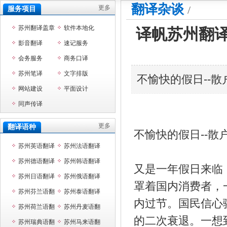
翻译杂谈
/
更多
服务项目
苏州翻译盖章
软件本地化
译帆苏州翻译
影音翻译
速记服务
会务服务
商务口译
苏州笔译
文字排版
不愉快的假日--
网站建设
平面设计
同声传译
更多
翻译语种
不愉快的假日--散
苏州英语翻译
苏州法语翻译
苏州德语翻译
苏州韩语翻译
又是一年假日来临
苏州日语翻译
苏州俄语翻译
罩着国内消费者，
苏州芬兰语翻
苏州泰语翻译
内过节。国民信心骤
译
苏州荷兰语翻
苏州丹麦语翻
的二次衰退。一想
译
苏州瑞典语翻
译
苏州马来语翻