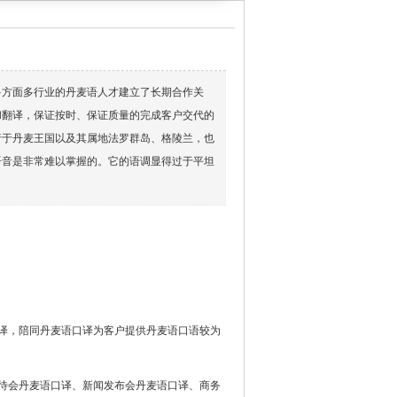
多方面多行业的丹麦语人才建立了长期合作关
和翻译，保证按时、保证质量的完成客户交代的
行于丹麦王国以及其属地法罗群岛、格陵兰，也
语音是非常难以掌握的。它的语调显得过于平坦
口译，陪同丹麦语口译为客户提供丹麦语口语较为
招待会丹麦语口译、新闻发布会丹麦语口译、商务