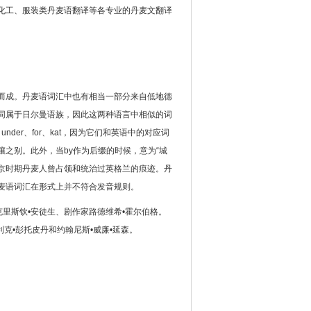
化工、服装类丹麦语翻译等各专业的丹麦文翻译
而成。丹麦语词汇中也有相当一部分来自低地德
同属于日尔曼语族，因此这两种语言中相似的词
der、for、kat，因为它们和英语中的对应词
之别。此外，当by作为后缀的时候，意为“城
是维京时期丹麦人曾占领和统治过英格兰的痕迹。丹
麦语词汇在形式上并不符合发音规则。
里斯钦•安徒生、剧作家路德维希•霍尔伯格。
克•彭托皮丹和约翰尼斯•威廉•延森。