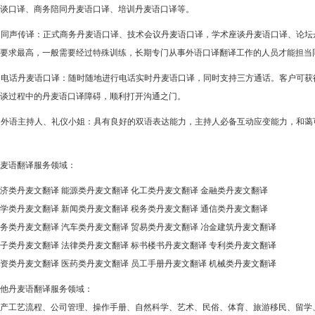
谈口译、商务陪同丹麦语口译、培训丹麦语口译等。
. 同声传译：正式商务丹麦语口译、技术会议丹麦语口译，学术座谈丹麦语口译、论
要求最高，一般需要经过特殊训练，长期专门从事外语口译翻译工作的人员才能担当
. 电话丹麦语口译：随时随地进行电话实时丹麦语口译，同时支持三方通话。客户可
谈过程中的丹麦语口译障碍，顺利打开沟通之门。
. 外语主持人、礼仪小姐：具有良好的双语表达能力，主持人必备互动应变能力，和
麦语翻译服务领域：
济类丹麦文翻译 能源类丹麦文翻译 化工类丹麦文翻译 金融类丹麦文翻译
学类丹麦文翻译 新闻类丹麦文翻译 税务类丹麦文翻译 通信类丹麦文翻译
务类丹麦文翻译 汽车类丹麦文翻译 贸易类丹麦文翻译 冶金建筑丹麦文翻译
子类丹麦文翻译 法律类丹麦文翻译 标书楼书丹麦文翻译 专利类丹麦文翻译
资类丹麦文翻译 医药类丹麦文翻译 员工手册丹麦文翻译 机械类丹麦文翻译
他丹麦语翻译服务领域：
产工艺流程、公司管理、操作手册、自然科学、艺术、民俗、体育、旅游移民、留学