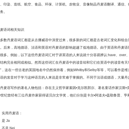
、印染、造纸、航空、食品、环保、计算机、农牧业、音像制品丹麦语翻译、通信、
务。
麦语词相关知识
多数丹麦语词汇都是从古挪威语中演变过来，很多新的词汇都是古老词汇变化和组合
。后来，高地德语、法语和英语对丹麦语的影响超越了低地德语。由于英语和丹麦语
很多。例如，以下这些丹麦语词汇对于讲英语的人来说就十分容易辨认:have、over、un
结构完全相同或相似。然而这些词汇在丹麦语中的读音却和它们在英语中的读音有天壤
”，这在一些古老的英国地名中仍然保持着，例如Whitby和Selby等等，可以看作
语的发音对于学习这种语言的人来说是非常难于掌握的。不同于法语或德语，大量丹
丹麦语写作的著名人物包括：存在主义哲学家索因•克尔凯郭尔、著名童话作家汉斯•克
0世纪曾经有三位丹麦作家获得诺贝尔文学奖，他们分别是卡尔•阿道夫•盖勒鲁普、亨利
实用丹麦语：
 Ja
是 Nej