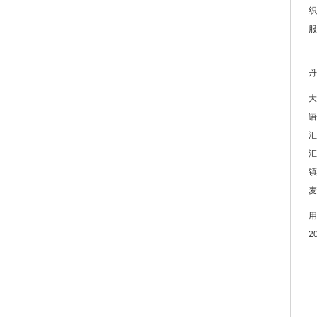
织
服
丹
大
语
汇
汇
镇
麦
用
2
是
不