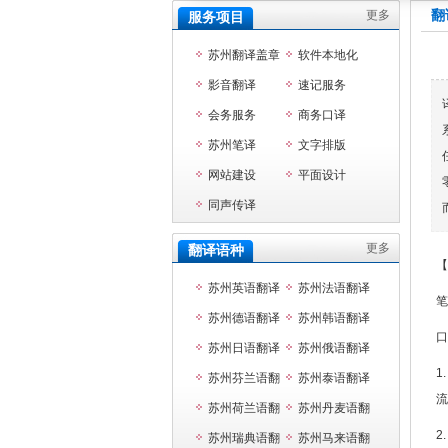
更多
翻
服务项目
苏州翻译盖章
软件本地化
影音翻译
速记服务
会务服务
商务口译
苏州笔译
文字排版
网站建设
平面设计
同声传译
更多
翻译语种
【
苏州英语翻译
苏州法语翻译
笔
苏州德语翻译
苏州韩语翻译
口
苏州日语翻译
苏州俄语翻译
1
苏州芬兰语翻
苏州泰语翻译
流
译
苏州荷兰语翻
苏州丹麦语翻
2
译
苏州瑞典语翻
译
苏州马来语翻