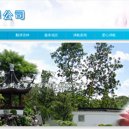
目
翻译语种
服务地区
译帆新闻
爱心译帆