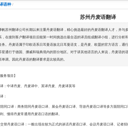
译语种
/
苏州丹麦语翻译
译帆苏州翻译公司长期以来注重丹麦语翻译，精心挑选最好的丹麦语翻译人才，并与
系，在接到客户翻译项目后能第一时间挑选出最合适的译员组成翻译小组，进行分析
任务。丹麦语属于印欧语系日耳曼语族北日耳曼语支，是丹麦、欧盟的官方语言，通
零星通行于德国、挪威和瑞典境内的部分地区。对于讲其他语言的人来说，丹麦语的
而单调。因此丹麦语的翻译要求是比较高的。
服务项目】
译：中译丹麦、丹麦译中、英译丹麦、丹麦译英等
译：
. 陪同口译：商务陪同丹麦语口译、展会丹麦语口译、导游丹麦语口译等多方面陪同
利、懂得丹麦常通用丹麦语口语的翻译。
. 交替丹麦语口译：一般出现在较为正式的谈话丹麦语口译、会议丹麦语口译、记者