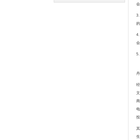
会
译
译
3
的
4
会
5
丹
经
文
商
电
投
其
生