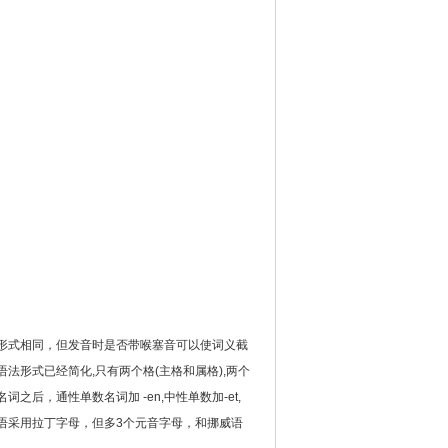
形式相同，但发音时是否带喉塞音可以使词义截
形式已经简化,只有两个格(主格和属格),两个
后，通性单数名词加 -en,中性单数加-et,
麦语采用拉丁字母，但多3个元音字母，和挪威语