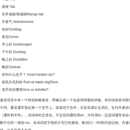
谢 Tak
常感谢/很感谢Mange tak
客气 Velbekomme
好Goddag
见Farvel
上好 Godmorgen
午好 Goddag
上好 Godaften
安Godnat
叫什么名字？ Hvad hedder du?
高兴见到你 Rart at møde dig/Dem.
手间在哪里Hvor er toilettet?
麦语语音中有一个特别的喉塞音，即喉头有一个短促而明显的停顿。有些词虽然书面
不同。重音通常落在第一个音节上。除某些方言外，乐音音调正在消失。近代丹麦语语法
（通性和中性）。动词有时态变化。不定冠词通性用en，中性用et；定冠词通常加在名词之
数不分性一律加-ne。名词词首字母的大写已经废除。数词21～99用20进位制。丹