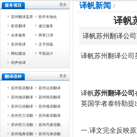
译帆新闻
/
更多
服务项目
苏州翻译盖章
软件本地化
译帆
影音翻译
速记服务
译帆苏州翻译公司
会务服务
商务口译
苏州笔译
文字排版
网站建设
平面设计
译帆苏州翻译公司
同声传译
更多
翻译语种
苏州英语翻译
苏州法语翻译
译帆
苏州翻译公司
苏州德语翻译
苏州韩语翻译
英国学者泰特勒提
苏州日语翻译
苏州俄语翻译
苏州芬兰语翻
苏州泰语翻译
译
苏州荷兰语翻
苏州丹麦语翻
一.译文完全反映原文的思想。
译
苏州瑞典语翻
译
苏州马来语翻