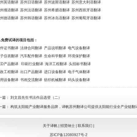
州英语翻译 苏州日语翻译 苏州波斯语翻译 苏州意大利语翻译
州俄语翻译 苏州法语翻译 苏州希腊语翻译 苏州西班牙语翻译
州德语翻译 苏州韩语翻译 苏州冰岛语翻译 苏州葡萄牙语翻译
.免费试译的项目包括：
件证书翻译 法律合同翻译 产品说明翻译 电气设备翻译
子仪表翻译 汽车配件翻译 生命科学翻译 环境保护翻译
ED产品翻译 印刷行业翻译 海洋工程翻译 头招标书翻译
政工程翻译 出口产品翻译 进口设备翻译 电子气体翻译
用设备翻译 书画交流翻译 纺织机械翻译 码头设备翻译
一篇：
刘文昌先生书法作品选登（二）
一篇：
构筑太阳能产业翻译服务品牌，译帆苏州翻译公司提供太阳能行业全产业链翻
关于译帆
|
招贤纳士
|
联系我们
|
苏ICP备12080927号-2