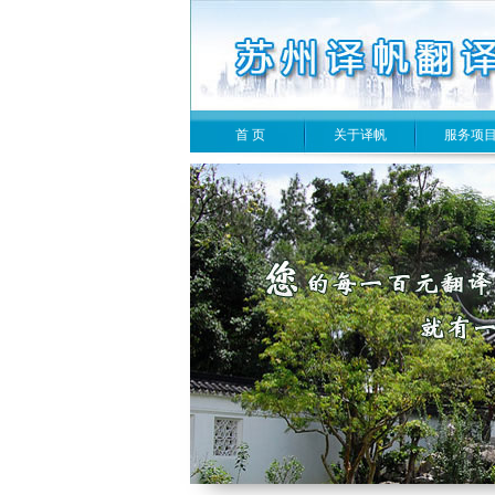
首 页
关于译帆
服务项