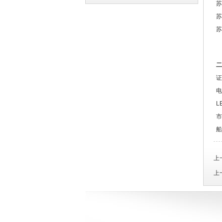
苏
译
译
苏
苏
二
证
电
L
市
船
上
上