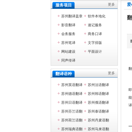
更多
爱
服务项目
苏州翻译盖章
软件本地化
影音翻译
速记服务
会务服务
商务口译
苏州笔译
文字排版
网站建设
平面设计
同声传译
翻
更多
翻译语种
苏州英语翻译
苏州法语翻译
即
苏州德语翻译
苏州韩语翻译
能
苏州日语翻译
苏州俄语翻译
译
苏州芬兰语翻
苏州泰语翻译
译
苏州荷兰语翻
苏州丹麦语翻
一
译
苏州瑞典语翻
译
苏州马来语翻