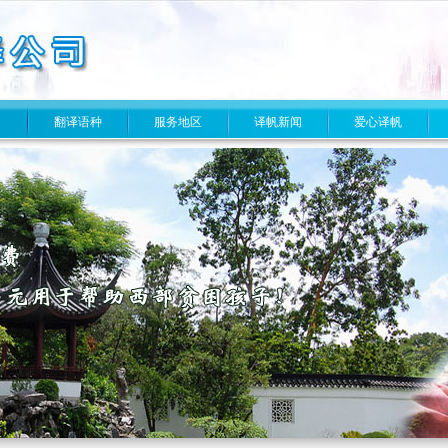
目
翻译语种
服务地区
译帆新闻
爱心译帆