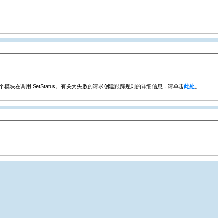
模块在调用 SetStatus。有关为失败的请求创建跟踪规则的详细信息，请单击
此处
。