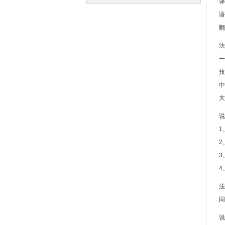
译
译
译
语
翻
法
一
技
中
大
说
1
2
3
4
法
同
说