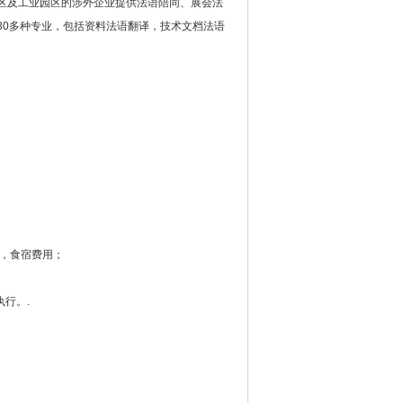
区及工业园区的涉外企业提供法语陪同、展会法
30多种专业，包括资料法语翻译，技术文档法语
通，食宿费用；
执行。.