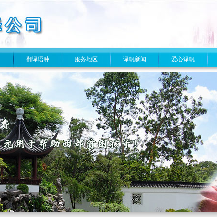
目
翻译语种
服务地区
译帆新闻
爱心译帆