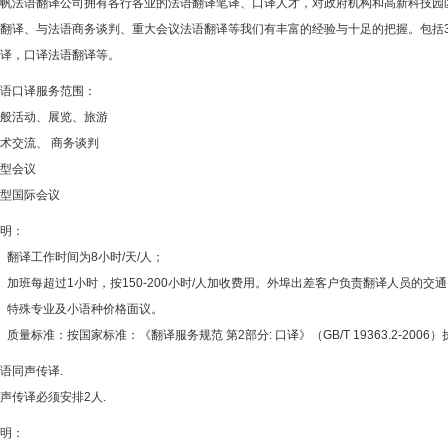
帆法语翻译公司拥有各行各业的法语翻译笔译、口译人才，对政府机构和高新科技园
翻译、与法语商务谈判、重大会议法语翻译等我们有丰富的经验与十足的把握。包括
译，口译法语翻译等。
语口译服务范围：
般活动、展览、旅游
术交流、 商务谈判
型会议
型国际会议
明：
、翻译工作时间为8小时/天/人；
、加班每超过1小时，按150-200小时/人加收费用。外埠出差客户负责翻译人员的交
、特殊专业及小语种价格面议。
、质量标准：按国家标准：《翻译服务规范 第2部分: 口译》（GB/T 19363.2-2006）
语同声传译.
声传译必须安排2人.
明：