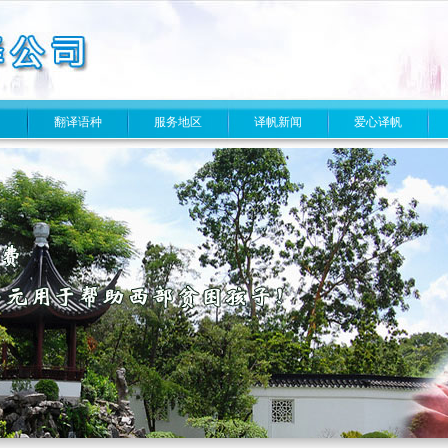
目
翻译语种
服务地区
译帆新闻
爱心译帆