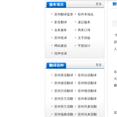
更多
翻
服务项目
苏州翻译盖章
软件本地化
影音翻译
速记服务
会务服务
商务口译
“
苏州笔译
文字排版
府
网站建设
平面设计
人
同声传译
更多
翻译语种
在
苏州英语翻译
苏州法语翻译
大
苏州德语翻译
苏州韩语翻译
霾
苏州日语翻译
苏州俄语翻译
苏州芬兰语翻
苏州泰语翻译
译
苏州荷兰语翻
苏州丹麦语翻
其
译
苏州瑞典语翻
译
苏州马来语翻