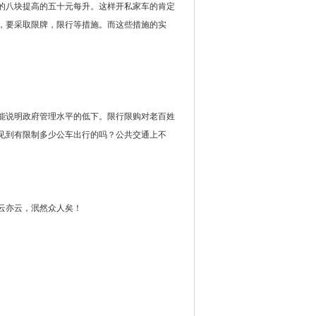
的八块提高的五十元每升。这样开私家车的肯定
，要采取限牌，限行等措施。而这些措施的实
能说明政府管理水平的低下。限行限购对老百姓
见到有限制多少公车出行的吗？公共交通上不
云亦云，泯然众人矣！