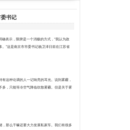
市委书记
明确表示，限牌是一个消极的方式，“我认为政
多。”这是南京市市委书记杨卫泽日前在江苏省
持有这种论调的人一记响亮的耳光。说到雾霾，
不多，只能等冷空气降临吹散雾霾。但是关于雾
堵，那么干嘛还要大力发展私家车。我们有很多