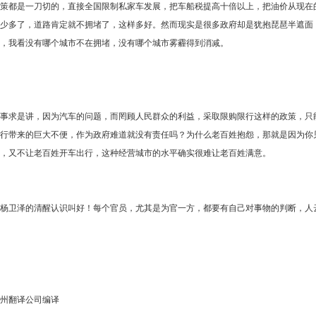
策都是一刀切的，直接全国限制私家车发展，把车船税提高十倍以上，把油价从现在
少多了，道路肯定就不拥堵了，这样多好。然而现实是很多政府却是犹抱琵琶半遮面
，我看没有哪个城市不在拥堵，没有哪个城市雾霾得到消减。
事求是讲，因为汽车的问题，而罔顾人民群众的利益，采取限购限行这样的政策，只
行带来的巨大不便，作为政府难道就没有责任吗？为什么老百姓抱怨，那就是因为你
，又不让老百姓开车出行，这种经营城市的水平确实很难让老百姓满意。
杨卫泽的清醒认识叫好！每个官员，尤其是为官一方，都要有自己对事物的判断，人
州翻译公司编译