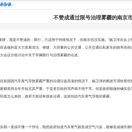
译杂谈
/
不赞成通过限号治理雾霾的南京
限牌，我是不赞成的；限行，只适用于特殊情况下，但南京也没实施。”杨卫泽在会上
应该做的是大力发展清洁、便捷、大容量的公共交通，公共交通比私家车的效率高得
大会议分组讨论中关于车辆限行与治理雾霾的论述。
目前国因汽车尾气导致雾霾严重的论调日益高涨的情况下，杨卫泽的阐述可谓给那些
家都觉得去年开始尤其严重。于是老百姓的骂声就不绝于耳。但是政府能做的确实也
到底怎么来的，政府方面却有很多论调，这就包括汽车尾气导致的雾霾。
实我一直搞不懂一个悖论，既然政府知道汽车尾气能造成空气污染，能够造成城市拥