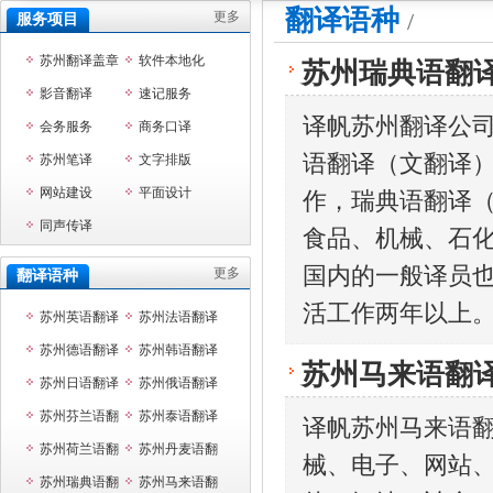
翻译语种
/
更多
服务项目
苏州翻译盖章
软件本地化
苏州瑞典语翻
影音翻译
速记服务
译帆苏州翻译公
会务服务
商务口译
语翻译（文翻译
苏州笔译
文字排版
网站建设
平面设计
作，瑞典语翻译（
同声传译
食品、机械、石
国内的一般译员
更多
翻译语种
活工作两年以上
苏州英语翻译
苏州法语翻译
苏州德语翻译
苏州韩语翻译
苏州马来语翻
苏州日语翻译
苏州俄语翻译
苏州芬兰语翻
苏州泰语翻译
译帆苏州马来语
译
苏州荷兰语翻
苏州丹麦语翻
械、电子、网站
译
苏州瑞典语翻
译
苏州马来语翻