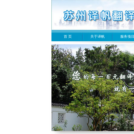
首 页
关于译帆
服务项