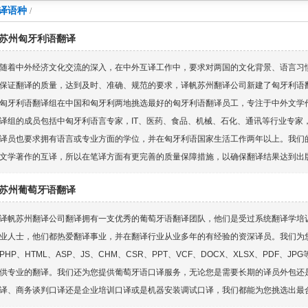
译语种
/
苏州匈牙利语翻译
随着中外经济文化交流的深入，在中外互译工作中，要求对两国的文化背景、语言习
保证翻译的质量，达到及时、准确、规范的要求，译帆苏州翻译公司新建了匈牙利语
匈牙利语翻译组在中国和匈牙利两地挑选最好的匈牙利语翻译员工，专注于中外文学
译组的成员包括中匈牙利语言专家，IT、医药、食品、机械、石化、通讯等行业专家
译员也要求拥有语言或专业方面的学位，并在匈牙利语国家生活工作两年以上。我们
文学著作的互译，所以在笔译方面有更完善的质量保障措施，以确保翻译结果达到出
苏州葡萄牙语翻译
译帆苏州翻译公司翻译拥有一支优秀的葡萄牙语翻译团队，他们是受过系统翻译学培
业人士，他们都热爱翻译事业，并在翻译行业从业多年的有经验的资深译员。我们为您
PHP、HTML、ASP、JS、CHM、CSR、PPT、VCF、DOCX、XLSX、PDF
供专业的翻译。我们还为您提供葡萄牙语口译服务，无论您是需要长期的译员外包还
译、商务谈判口译还是企业培训口译或是机器安装调试口译，我们都能为您挑选出最