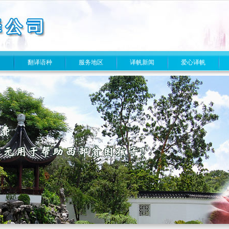
目
翻译语种
服务地区
译帆新闻
爱心译帆