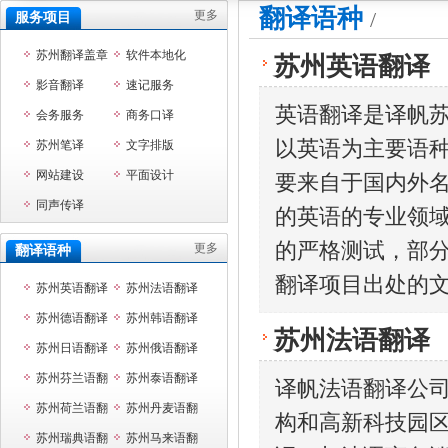
翻译语种
/
更多
服务项目
苏州翻译盖章
软件本地化
苏州英语翻译
影音翻译
速记服务
英语翻译是译帆
会务服务
商务口译
以英语为主要语
苏州笔译
文字排版
网站建设
平面设计
要来自于国内外
同声传译
的英语的专业领
的严格测试，部
更多
翻译语种
翻译项目出处的
苏州英语翻译
苏州法语翻译
苏州德语翻译
苏州韩语翻译
苏州法语翻译
苏州日语翻译
苏州俄语翻译
苏州芬兰语翻
苏州泰语翻译
译帆法语翻译公
译
苏州荷兰语翻
苏州丹麦语翻
构和高新科技园
译
苏州瑞典语翻
译
苏州马来语翻