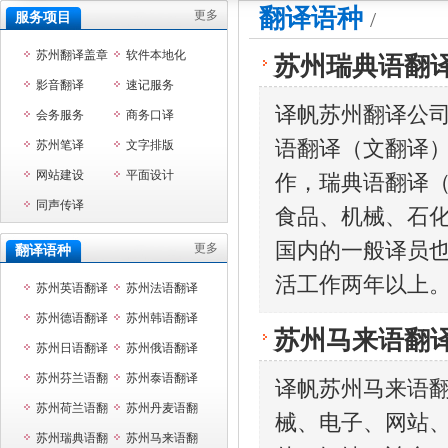
翻译语种
/
更多
服务项目
苏州翻译盖章
软件本地化
苏州瑞典语翻
影音翻译
速记服务
译帆苏州翻译公
会务服务
商务口译
语翻译（文翻译
苏州笔译
文字排版
网站建设
平面设计
作，瑞典语翻译（
同声传译
食品、机械、石
国内的一般译员
更多
翻译语种
活工作两年以上
苏州英语翻译
苏州法语翻译
苏州德语翻译
苏州韩语翻译
苏州马来语翻
苏州日语翻译
苏州俄语翻译
苏州芬兰语翻
苏州泰语翻译
译帆苏州马来语
译
苏州荷兰语翻
苏州丹麦语翻
械、电子、网站
译
苏州瑞典语翻
译
苏州马来语翻